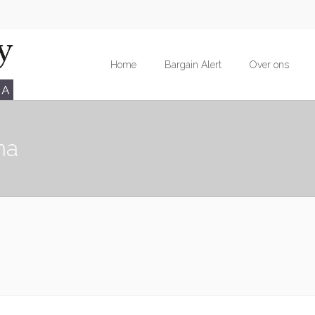
Home
Bargain Alert
Over ons
na