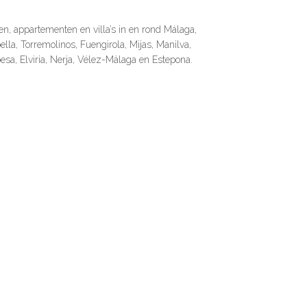
en, appartementen en villa’s in en rond Málaga,
lla, Torremolinos, Fuengirola, Mijas, Manilva,
esa, Elviria, Nerja, Vélez-Málaga en Estepona.