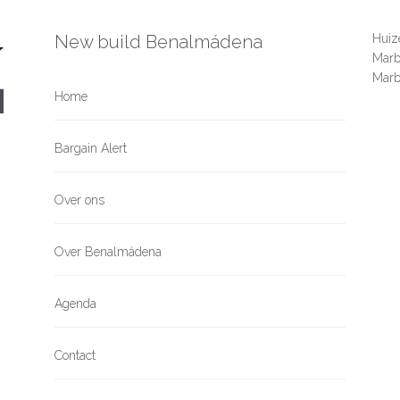
New build Benalmádena
Huiz
Marbe
Marb
Home
Bargain Alert
Over ons
Over Benalmádena
Agenda
Contact