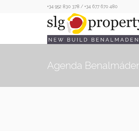
+34 952 830 378 / +34 677 670 480
Agenda Benalmáde